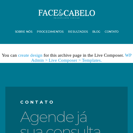
SOBRE NÓS
PROCEDIMENTOS
RESULTADOS
BLOG
CONTATO
You can
create design
for this archive page in the Live Composer.
WP
Admin > Live Composer > Templates.
CONTATO
Agende já
sua consulta